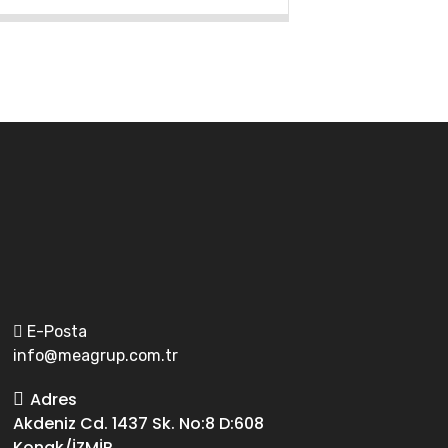
E-Posta
info@meagrup.com.tr
Adres
Akdeniz Cd. 1437 Sk. No:8 D:608
Konak/İZMİR