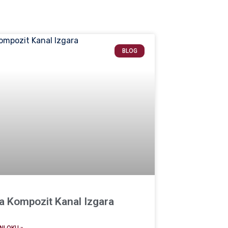
BLOG
a Kompozit Kanal Izgara
I OKU »