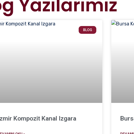
og Yazılarımız
BLOG
İzmir Kompozit Kanal Izgara
Burs
EVAMINI OKU »
DEVAMIN