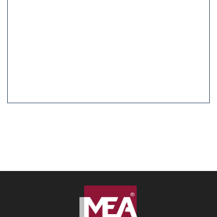
Yağmur Suyu Izgara ve Rögar Kapakları
HDP Drenaj Sistemleri