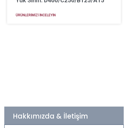
Yük Sınıfı:
D400/C250/B125/A15
ÜRÜNLERIMIZI İNCELEYIN
Hakkımızda & İletişim