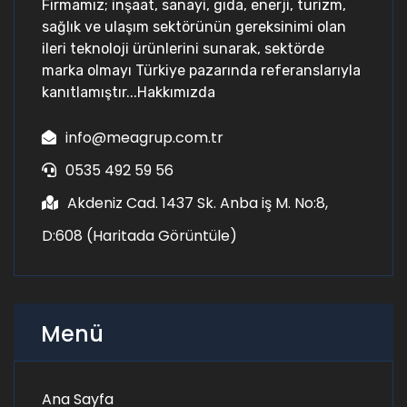
Firmamız; inşaat, sanayi, gıda, enerji, turizm,
sağlık ve ulaşım sektörünün gereksinimi olan
ileri teknoloji ürünlerini sunarak, sektörde
marka olmayı Türkiye pazarında referanslarıyla
kanıtlamıştır...
Hakkımızda
info@meagrup.com.tr
0535 492 59 56
Akdeniz Cad. 1437 Sk. Anba iş M. No:8,
D:608 (
Haritada Görüntüle
)
Menü
Ana Sayfa