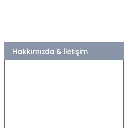
Hakkımızda & İletişim
Firmamız; inşaat, sanayi, gıda, enerji, turizm,
sağlık ve ulaşım sektörünün gereksinimi olan
ileri teknoloji ürünlerini sunarak, sektörde
marka olmayı Türkiye pazarında referanslarıyla
kanıtlamıştır...
Hakkımızda
info@meagrup.com.tr
0535 492 59 56