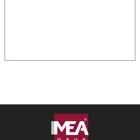
Yağmur Suyu Izgara ve Rögar Kapakları
HDP Drenaj Sistemleri