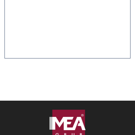
Yağmur Suyu Izgara ve Rögar Kapakları
HDP Drenaj Sistemleri