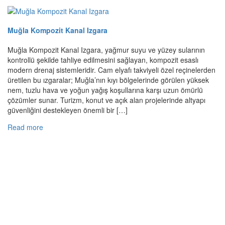
Muğla Kompozit Kanal Izgara
Muğla Kompozit Kanal Izgara, yağmur suyu ve yüzey sularının
kontrollü şekilde tahliye edilmesini sağlayan, kompozit esaslı
modern drenaj sistemleridir. Cam elyafı takviyeli özel reçinelerden
üretilen bu ızgaralar; Muğla’nın kıyı bölgelerinde görülen yüksek
nem, tuzlu hava ve yoğun yağış koşullarına karşı uzun ömürlü
çözümler sunar. Turizm, konut ve açık alan projelerinde altyapı
güvenliğini destekleyen önemli bir […]
Read more
Hakkımızda & İletişim
Firmamız; inşaat, sanayi, gıda, enerji, turizm, sağlık ve ulaşım
sektörünün gereksinimi olan ileri teknoloji ürünlerini sunarak,
sektörde marka olmayı Türkiye pazarında referanslarıyla
kanıtlamıştır...
Hakkımızda
info@meagrup.com.tr
0535 492 59 56