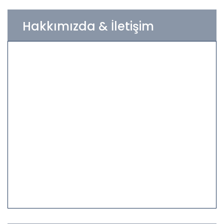
Hakkımızda & İletişim
Firmamız; inşaat, sanayi, gıda, enerji, turizm,
sağlık ve ulaşım sektörünün gereksinimi olan
ileri teknoloji ürünlerini sunarak, sektörde
marka olmayı Türkiye pazarında referanslarıyla
kanıtlamıştır...
Hakkımızda
info@meagrup.com.tr
0535 492 59 56
Akdeniz Cad. 1437 Sk. Anba iş M. No:8, D:608
(
Haritada Görüntüle
)