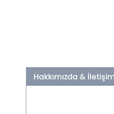
Hakkımızda & İletişi
Firmamız; inşaat, sanayi, gıda, enerji,
turizm, sağlık ve ulaşım sektörünün
gereksinimi olan ileri teknoloji
ürünlerini sunarak, sektörde marka