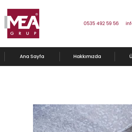
0535 492 59 56
in
Ana Sayfa
Hakkımızda
Ü