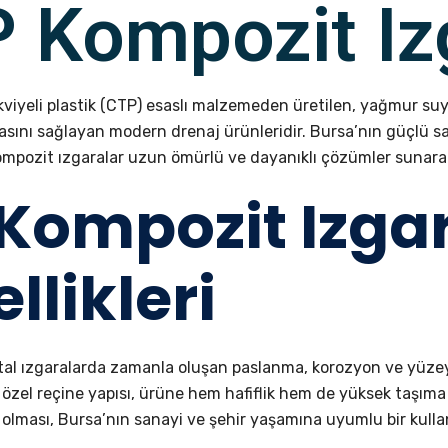
 Kompozit Iz
akviyeli plastik (CTP) esaslı malzemeden üretilen, yağmur su
asını sağlayan modern drenaj ürünleridir. Bursa’nın güçlü sa
kompozit ızgaralar uzun ömürlü ve dayanıklı çözümler sunarak
Kompozit Izgar
llikleri
tal ızgaralarda zamanla oluşan paslanma, korozyon ve yüz
iş özel reçine yapısı, ürüne hem hafiflik hem de yüksek taşıma
li olması, Bursa’nın sanayi ve şehir yaşamına uyumlu bir kulla