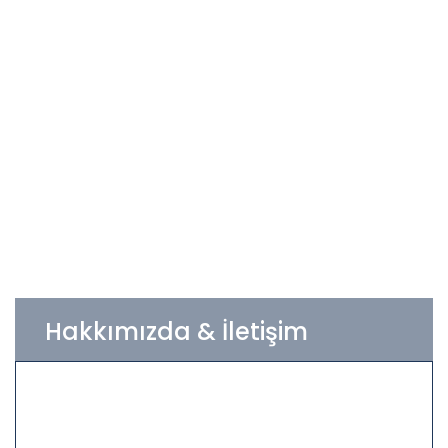
Hakkımızda & İletişim
Firmamız; inşaat, sanayi, gıda, enerji, turizm,
sağlık ve ulaşım sektörünün gereksinimi olan
ileri teknoloji ürünlerini sunarak, sektörde