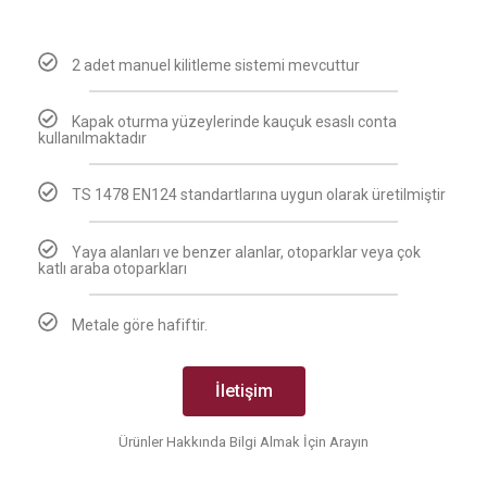
2 adet manuel kilitleme sistemi mevcuttur
Kapak oturma yüzeylerinde kauçuk esaslı conta
kullanılmaktadır
TS 1478 EN124 standartlarına uygun olarak üretilmiştir
Yaya alanları ve benzer alanlar, otoparklar veya çok
katlı araba otoparkları
Metale göre hafiftir.
İletişim
Ürünler Hakkında Bilgi Almak İçin Arayın